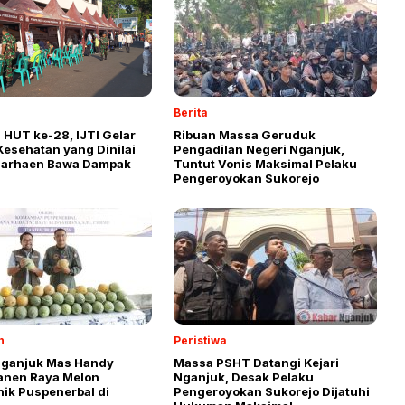
Berita
 HUT ke-28, IJTI Gelar
Ribuan Massa Geruduk
Kesehatan yang Dinilai
Pengadilan Negeri Nganjuk,
Marhaen Bawa Dampak
Tuntut Vonis Maksimal Pelaku
Pengeroyokan Sukorejo
n
Peristiwa
ganjuk Mas Handy
Massa PSHT Datangi Kejari
Panen Raya Melon
Nganjuk, Desak Pelaku
ik Puspenerbal di
Pengeroyokan Sukorejo Dijatuhi