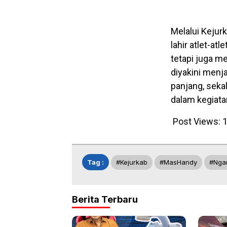
Melalui Kejur
lahir atlet-at
tetapi juga m
diyakini menj
panjang, seka
dalam kegiatan
Post Views:
1
Tag :
#Kejurkab
#MasHandy
#Nga
Berita Terbaru