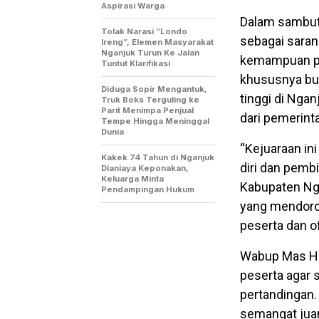
Aspirasi Warga
Dalam sambut
Tolak Narasi “Londo
sebagai sara
Ireng”, Elemen Masyarakat
Nganjuk Turun Ke Jalan
kemampuan pa
Tuntut Klarifikasi
khususnya bul
Diduga Sopir Mengantuk,
tinggi di Nga
Truk Boks Terguling ke
Parit Menimpa Penjual
dari pemerint
Tempe Hingga Meninggal
Dunia
“Kejuaraan ini
Kakek 74 Tahun di Nganjuk
diri dan pembi
Dianiaya Keponakan,
Keluarga Minta
Kabupaten Nga
Pendampingan Hukum
yang mendoron
peserta dan off
Wabup Mas Ha
peserta agar 
pertandingan. 
semangat juan