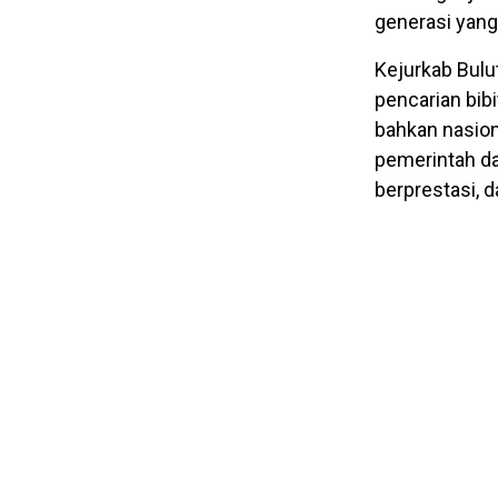
generasi yan
Kejurkab Bulu
pencarian bibi
bahkan nasion
pemerintah d
berprestasi, d