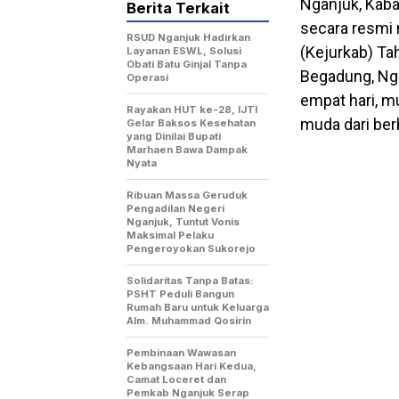
Nganjuk, Kab
Berita Terkait
secara resmi
RSUD Nganjuk Hadirkan
(Kejurkab) Ta
Layanan ESWL, Solusi
Obati Batu Ginjal Tanpa
Begadung, Nga
Operasi
empat hari, mu
Rayakan HUT ke-28, IJTI
muda dari ber
Gelar Baksos Kesehatan
yang Dinilai Bupati
Marhaen Bawa Dampak
Nyata
Ribuan Massa Geruduk
Pengadilan Negeri
Nganjuk, Tuntut Vonis
Maksimal Pelaku
Pengeroyokan Sukorejo
Solidaritas Tanpa Batas:
PSHT Peduli Bangun
Rumah Baru untuk Keluarga
Alm. Muhammad Qosirin
Pembinaan Wawasan
Kebangsaan Hari Kedua,
Camat Loceret dan
Pemkab Nganjuk Serap