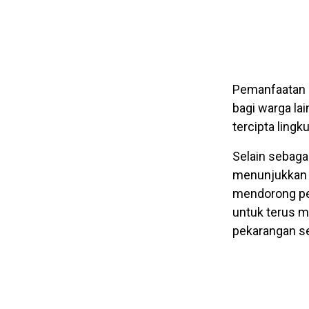
Pemanfaatan l
bagi warga la
tercipta lingk
Selain sebaga
menunjukkan s
mendorong per
untuk terus m
pekarangan se