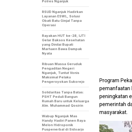
Polres Nganjuk
RSUD Nganjuk Hadirkan
Layanan ESWL, Solusi
Obati Batu Ginjal Tanpa
Operasi
Rayakan HUT ke-28, IJTI
Gelar Baksos Kesehatan
yang Dinilai Bupati
Marhaen Bawa Dampak
Nyata
Ribuan Massa Geruduk
Pengadilan Negeri
Nganjuk, Tuntut Vonis
Maksimal Pelaku
Program Peka
Pengeroyokan Sukorejo
pemanfaatan 
Solidaritas Tanpa Batas:
peningkatan e
PSHT Peduli Bangun
Rumah Baru untuk Keluarga
pemerintah d
Alm. Muhammad Qosirin
masyarakat.
Wabup Nganjuk Mas
Handy Hadiri Panen Raya
Melon Hidroponik
Puspenerbal di Sidoarjo