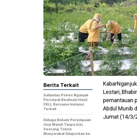
KabarNganju
Berita Terkait
Lestari, Bhab
Satlantas Polres Nganjuk
pemantauan p
Percepat Realisasi Hasil
FKLL Bersama Instansi
Abdul Munib d
Terkait
Jumat (14/3/
Diduga Rekam Perempuan
Usai Mandi Tanpa Izin,
Seorang Tokoh
Masyarakat Dilaporkan ke