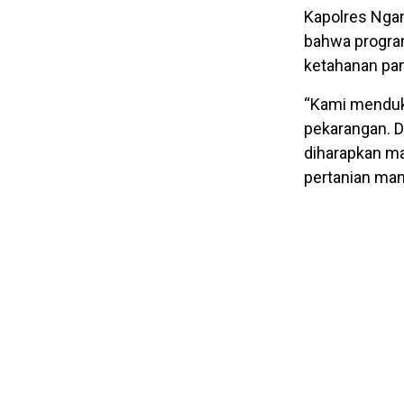
Kapolres Ngan
bahwa program
ketahanan pa
“Kami menduk
pekarangan. 
diharapkan m
pertanian mand