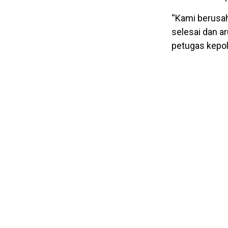
“Kami berusa
selesai dan ar
petugas kepoli