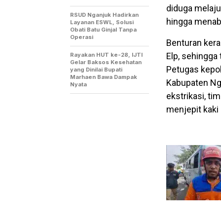
diduga melaju
RSUD Nganjuk Hadirkan
hingga menabr
Layanan ESWL, Solusi
Obati Batu Ginjal Tanpa
Operasi
Benturan kera
Elp, sehingga
Rayakan HUT ke-28, IJTI
Gelar Baksos Kesehatan
Petugas kepol
yang Dinilai Bupati
Marhaen Bawa Dampak
Kabupaten Ng
Nyata
ekstrikasi, t
menjepit kaki