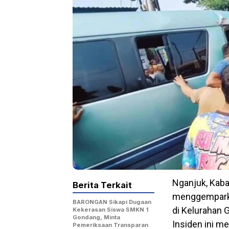
Nganjuk, Kaba
Berita Terkait
menggemparkan
BARONGAN Sikapi Dugaan
di Kelurahan 
Kekerasan Siswa SMKN 1
Gondang, Minta
Insiden ini m
Pemeriksaan Transparan