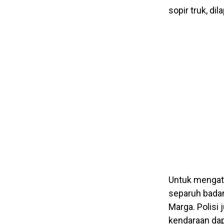
sopir truk, di
Untuk mengata
separuh badan
Marga. Polisi 
kendaraan dap