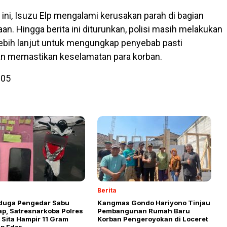
 ini, Isuzu Elp mengalami kerusakan parah di bagian
an. Hingga berita ini diturunkan, polisi masih melakukan
lebih lanjut untuk mengungkap penyebab pasti
an memastikan keselamatan para korban.
905
Berita
duga Pengedar Sabu
Kangmas Gondo Hariyono Tinjau
ap, Satresnarkoba Polres
Pembangunan Rumah Baru
Sita Hampir 11 Gram
Korban Pengeroyokan di Loceret
ap Edar