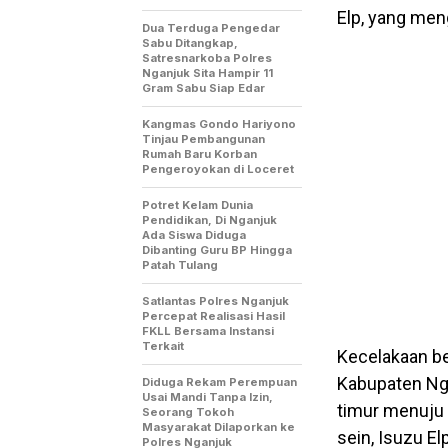
Elp, yang men
Dua Terduga Pengedar
Sabu Ditangkap,
Satresnarkoba Polres
Nganjuk Sita Hampir 11
Gram Sabu Siap Edar
Kangmas Gondo Hariyono
Tinjau Pembangunan
Rumah Baru Korban
Pengeroyokan di Loceret
Potret Kelam Dunia
Pendidikan, Di Nganjuk
Ada Siswa Diduga
Dibanting Guru BP Hingga
Patah Tulang
Satlantas Polres Nganjuk
Percepat Realisasi Hasil
FKLL Bersama Instansi
Terkait
Kecelakaan be
Kabupaten Nga
Diduga Rekam Perempuan
Usai Mandi Tanpa Izin,
timur menuju
Seorang Tokoh
Masyarakat Dilaporkan ke
sein, Isuzu E
Polres Nganjuk