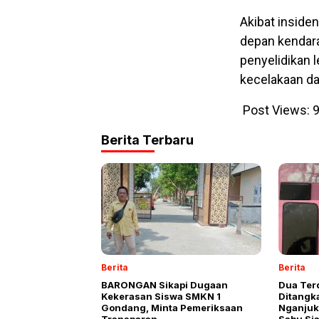
Akibat insiden
depan kendara
penyelidikan 
kecelakaan d
Post Views:
Berita Terbaru
Berita
Berita
BARONGAN Sikapi Dugaan
Dua Ter
Kekerasan Siswa SMKN 1
Ditangk
Gondang, Minta Pemeriksaan
Nganjuk 
Transparan
Sabu Si