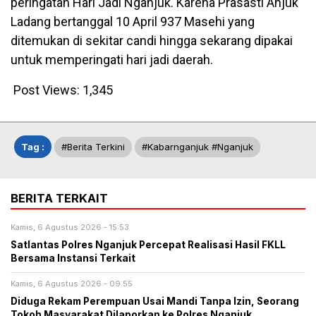
peringatan Hari Jadi Nganjuk. Karena Prasasti Anjuk
Ladang bertanggal 10 April 937 Masehi yang
ditemukan di sekitar candi hingga sekarang dipakai
untuk memperingati hari jadi daerah.
Post Views:
1,345
Tag :
#berita Terkini
#kabarnganjuk #nganjuk
BERITA TERKAIT
Kamis, 6 Agustus 2026 - 15:53
Satlantas Polres Nganjuk Percepat Realisasi Hasil FKLL
Bersama Instansi Terkait
Kamis, 6 Agustus 2026 - 09:55
Diduga Rekam Perempuan Usai Mandi Tanpa Izin, Seorang
Tokoh Masyarakat Dilaporkan ke Polres Nganjuk