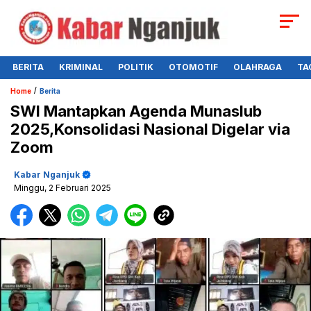
BERITA
KRIMINAL
POLITIK
OTOMOTIF
OLAHRAGA
TA
/
Home
Berita
SWI Mantapkan Agenda Munaslub
2025,Konsolidasi Nasional Digelar via
Zoom
Kabar Nganjuk
Minggu, 2 Februari 2025