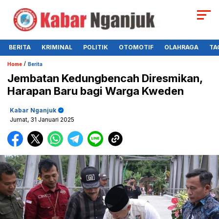
BERITA
KRIMINAL
POLITIK
OTOMOTIF
OLAHRAGA
TA
/
Home
Berita
Jembatan Kedungbencah Diresmikan,
Harapan Baru bagi Warga Kweden
Kabar Nganjuk
Jumat, 31 Januari 2025