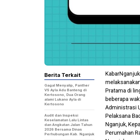
KabarNganjuk
Berita Terkait
melaksanakan 
Gagal Menyalip, Panther
Pratama di li
VS Ayla Adu Banteng di
Kertosono, Dua Orang
beberapa waktu
alami Lukano Ayla di
Kertosono
Administrasi 
Pelaksana Ba
Audit dan Inspeksi
Keselamatan Lalu Lintas
Nganjuk, Kepa
dan Angkutan Jalan Tahun
2026 Bersama Dinas
Perumahan Ra
Perhubungan Kab. Nganjuk