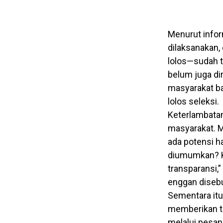
Menurut inform
dilaksanakan,
lolos—sudah te
belum juga di
masyarakat ba
lolos seleksi.
Keterlambata
masyarakat. M
ada potensi h
diumumkan? K
transparansi,
enggan diseb
Sementara itu
memberikan ta
melalui pesa