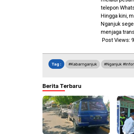
telepon Whats
Hingga kini, 
Nganjuk seger
menjaga trans
Post Views:
Tag :
#kabarnganjuk
#nganjuk #info
Berita Terbaru