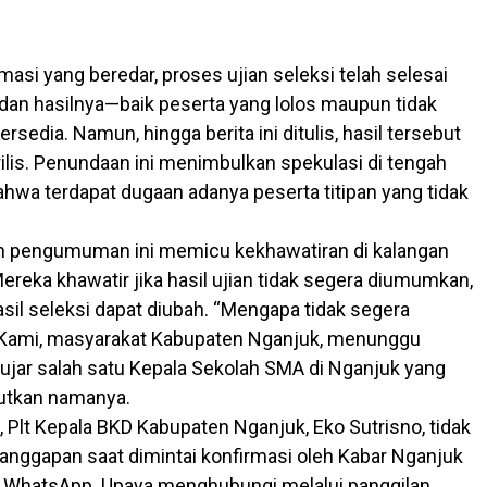
asi yang beredar, proses ujian seleksi telah selesai
 dan hasilnya—baik peserta yang lolos maupun tidak
rsedia. Namun, hingga berita ini ditulis, hasil tersebut
rilis. Penundaan ini menimbulkan spekulasi di tengah
hwa terdapat dugaan adanya peserta titipan yang tidak
n pengumuman ini memicu kekhawatiran di kalangan
ereka khawatir jika hasil ujian tidak segera diumumkan,
asil seleksi dapat diubah. “Mengapa tidak segera
ami, masyarakat Kabupaten Nganjuk, menunggu
” ujar salah satu Kepala Sekolah SMA di Nganjuk yang
utkan namanya.
, Plt Kepala BKD Kabupaten Nganjuk, Eko Sutrisno, tidak
nggapan saat dimintai konfirmasi oleh Kabar Nganjuk
n WhatsApp. Upaya menghubungi melalui panggilan