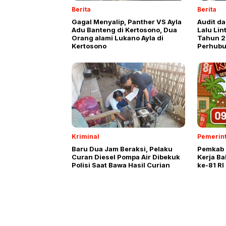
Berita
Berita
Gagal Menyalip, Panther VS Ayla
Audit d
Adu Banteng di Kertosono, Dua
Lalu Lin
Orang alami Lukano Ayla di
Tahun 2
Kertosono
Perhubu
Kriminal
Pemerin
Baru Dua Jam Beraksi, Pelaku
Pemkab 
Curan Diesel Pompa Air Dibekuk
Kerja B
Polisi Saat Bawa Hasil Curian
ke-81 RI