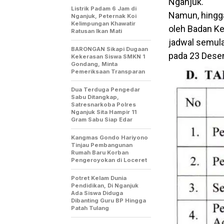
Nganjuk.
Listrik Padam 6 Jam di
Namun, hingga
Nganjuk, Peternak Koi
Kelimpungan Khawatir
oleh Badan K
Ratusan Ikan Mati
jadwal semul
BARONGAN Sikapi Dugaan
pada 23 Dese
Kekerasan Siswa SMKN 1
Gondang, Minta
Pemeriksaan Transparan
Dua Terduga Pengedar
Sabu Ditangkap,
Satresnarkoba Polres
Nganjuk Sita Hampir 11
Gram Sabu Siap Edar
Kangmas Gondo Hariyono
Tinjau Pembangunan
Rumah Baru Korban
Pengeroyokan di Loceret
Potret Kelam Dunia
Pendidikan, Di Nganjuk
Ada Siswa Diduga
Dibanting Guru BP Hingga
Patah Tulang