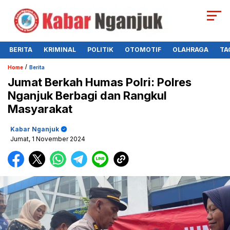
BERITA
KRIMINAL
POLITIK
OTOMOTIF
OLAHRAGA
TA
/
Home
Berita
Jumat Berkah Humas Polri: Polres
Nganjuk Berbagi dan Rangkul
Masyarakat
Kabar Nganjuk
Jumat, 1 November 2024