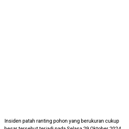
Insiden patah ranting pohon yang berukuran cukup
besar tersebut terjadi pada Selasa 29 Oktober 2024