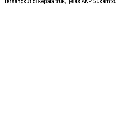
tersangkut di kepala truk,” jelas AKP Sukamto.