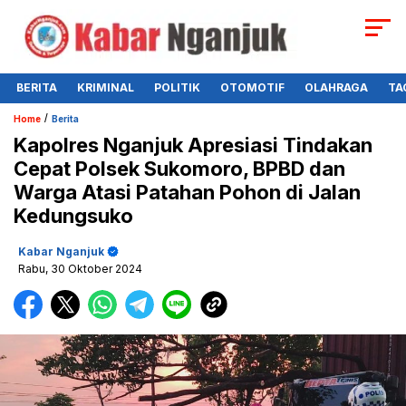
BERITA
KRIMINAL
POLITIK
OTOMOTIF
OLAHRAGA
TA
/
Home
Berita
Kapolres Nganjuk Apresiasi Tindakan
Cepat Polsek Sukomoro, BPBD dan
Warga Atasi Patahan Pohon di Jalan
Kedungsuko
Kabar Nganjuk
Rabu, 30 Oktober 2024