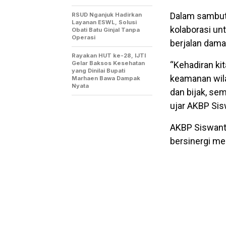
Dalam sambut
RSUD Nganjuk Hadirkan
Layanan ESWL, Solusi
kolaborasi un
Obati Batu Ginjal Tanpa
Operasi
berjalan dama
Rayakan HUT ke-28, IJTI
Gelar Baksos Kesehatan
“Kehadiran kit
yang Dinilai Bupati
keamanan wila
Marhaen Bawa Dampak
Nyata
dan bijak, se
ujar AKBP Sis
AKBP Siswanto
bersinergi me