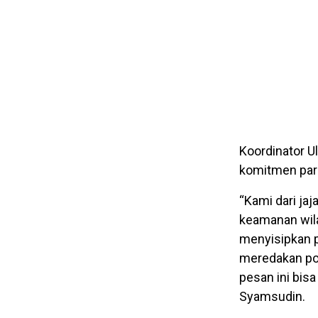
Koordinator 
komitmen par
“Kami dari ja
keamanan wila
menyisipkan p
meredakan po
pesan ini bis
Syamsudin.