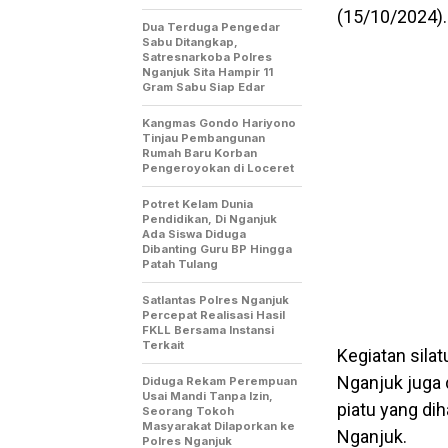
(15/10/2024).
Dua Terduga Pengedar
Sabu Ditangkap,
Satresnarkoba Polres
Nganjuk Sita Hampir 11
Gram Sabu Siap Edar
Kangmas Gondo Hariyono
Tinjau Pembangunan
Rumah Baru Korban
Pengeroyokan di Loceret
Potret Kelam Dunia
Pendidikan, Di Nganjuk
Ada Siswa Diduga
Dibanting Guru BP Hingga
Patah Tulang
Satlantas Polres Nganjuk
Percepat Realisasi Hasil
FKLL Bersama Instansi
Terkait
Kegiatan silat
Nganjuk juga 
Diduga Rekam Perempuan
Usai Mandi Tanpa Izin,
piatu yang dih
Seorang Tokoh
Masyarakat Dilaporkan ke
Nganjuk.
Polres Nganjuk