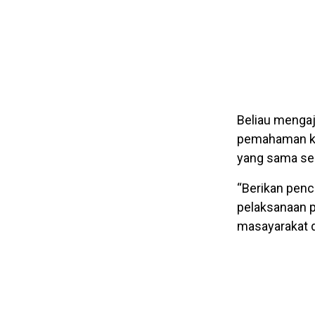
Beliau menga
pemahaman ke
yang sama se
“Berikan pen
pelaksanaan p
masayarakat d