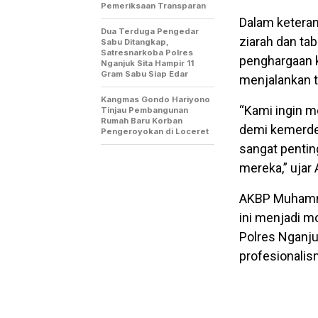
Pemeriksaan Transparan
Dalam ketera
Dua Terduga Pengedar
ziarah dan ta
Sabu Ditangkap,
Satresnarkoba Polres
penghargaan k
Nganjuk Sita Hampir 11
Gram Sabu Siap Edar
menjalankan 
Kangmas Gondo Hariyono
“Kami ingin m
Tinjau Pembangunan
Rumah Baru Korban
demi kemerde
Pengeroyokan di Loceret
sangat penti
mereka,” uja
AKBP Muhamm
ini menjadi m
Polres Nganju
profesionalis