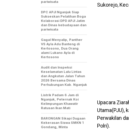
pariwisata
Sukorejo, Kec
DPC APJI Nganjuk Siap
Sukseskan Pelatihan Boga
Kolaborasi DPD APJI Jatim
dan Dinas kebudayaan dan
pariwisata
Gagal Menyalip, Panther
VS Ayla Adu Banteng di
Kertosono, Dua Orang
alami Lukano Ayla di
Kertosono
Audit dan Inspeksi
Keselamatan Lalu Lintas
dan Angkutan Jalan Tahun
2026 Bersama Dinas
Perhubungan Kab. Nganjuk
Listrik Padam 6 Jam di
Nganjuk, Peternak Koi
Upacara Ziara
Kelimpungan Khawatir
Ratusan Ikan Mati
Utama(PJU), k
Perwakilan da
BARONGAN Sikapi Dugaan
Kekerasan Siswa SMKN 1
Polri).
Gondang, Minta