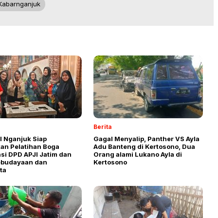
kabarnganjuk
Berita
I Nganjuk Siap
Gagal Menyalip, Panther VS Ayla
an Pelatihan Boga
Adu Banteng di Kertosono, Dua
si DPD APJI Jatim dan
Orang alami Lukano Ayla di
ebudayaan dan
Kertosono
ata