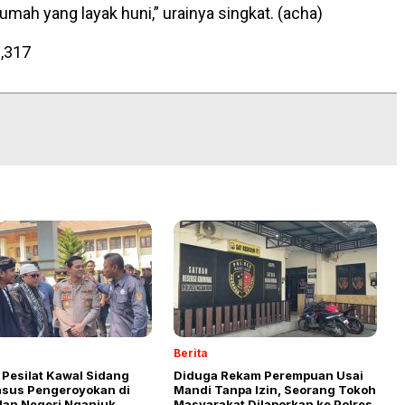
umah yang layak huni,” urainya singkat. (acha)
,317
Berita
 Pesilat Kawal Sidang
Diduga Rekam Perempuan Usai
asus Pengeroyokan di
Mandi Tanpa Izin, Seorang Tokoh
lan Negeri Nganjuk,
Masyarakat Dilaporkan ke Polres