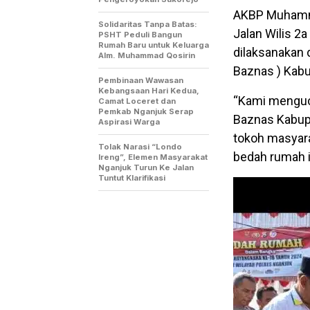
AKBP Muhamm
Solidaritas Tanpa Batas:
Jalan Wilis 2
PSHT Peduli Bangun
Rumah Baru untuk Keluarga
dilaksanakan
Alm. Muhammad Qosirin
Baznas ) Kab
Pembinaan Wawasan
Kebangsaan Hari Kedua,
“Kami menguc
Camat Loceret dan
Pemkab Nganjuk Serap
Baznas Kabup
Aspirasi Warga
tokoh masyar
Tolak Narasi “Londo
bedah rumah 
Ireng”, Elemen Masyarakat
Nganjuk Turun Ke Jalan
Tuntut Klarifikasi