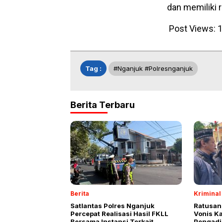
dan memiliki r
Post Views:
1
Tag :
#nganjuk #polresnganjuk
Berita Terbaru
Berita
Kriminal
Satlantas Polres Nganjuk
Ratusan
Percepat Realisasi Hasil FKLL
Vonis K
Bersama Instansi Terkait
Pengadi