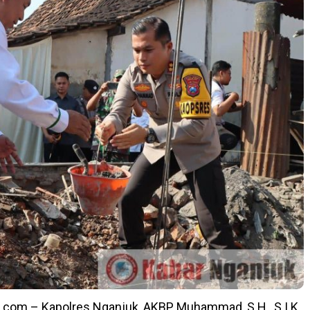
com – Kapolres Nganjuk, AKBP Muhammad, S.H., S.I.K.,