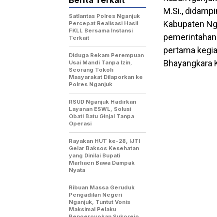
Berita Terkait
M.Si., didamp
Satlantas Polres Nganjuk
Kabupaten Ng
Percepat Realisasi Hasil
FKLL Bersama Instansi
pemerintahan 
Terkait
pertama kegi
Diduga Rekam Perempuan
Bhayangkara K
Usai Mandi Tanpa Izin,
Seorang Tokoh
Masyarakat Dilaporkan ke
Polres Nganjuk
RSUD Nganjuk Hadirkan
Layanan ESWL, Solusi
Obati Batu Ginjal Tanpa
Operasi
Rayakan HUT ke-28, IJTI
Gelar Baksos Kesehatan
yang Dinilai Bupati
Marhaen Bawa Dampak
Nyata
Ribuan Massa Geruduk
Pengadilan Negeri
Nganjuk, Tuntut Vonis
Maksimal Pelaku
Pengeroyokan Sukorejo