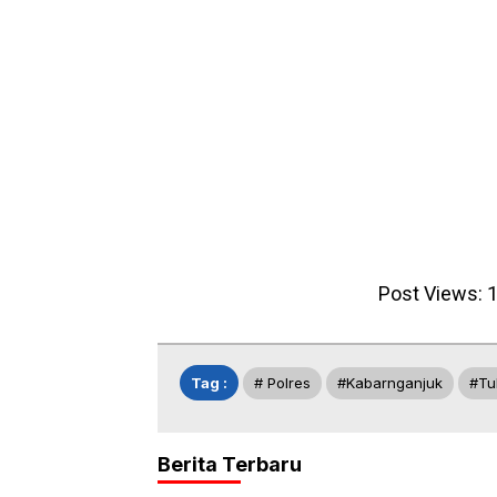
Post Views:
1
Tag :
# Polres
#kabarnganjuk
#tu
Berita Terbaru