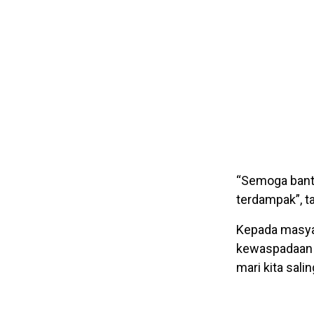
“Semoga bant
terdampak”, t
Kepada masyar
kewaspadaan t
mari kita sali