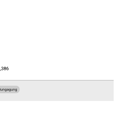
,386
lungagung