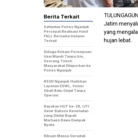
TULUNGAGUNG,
Berita Terkait
Jatim menyal
Satlantas Polres Nganjuk
yang mengala
Percepat Realisasi Hasil
FKLL Bersama Instansi
hujan lebat.
Terkait
Diduga Rekam Perempuan
Usai Mandi Tanpa Izin,
Seorang Tokoh
Masyarakat Dilaporkan ke
Polres Nganjuk
RSUD Nganjuk Hadirkan
Layanan ESWL, Solusi
Obati Batu Ginjal Tanpa
Operasi
Rayakan HUT ke-28, IJTI
Gelar Baksos Kesehatan
yang Dinilai Bupati
Marhaen Bawa Dampak
Nyata
Ribuan Massa Geruduk