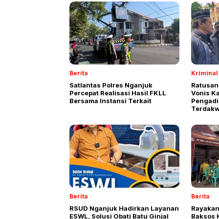
Berita
Kriminal
Satlantas Polres Nganjuk
Ratusan
Percepat Realisasi Hasil FKLL
Vonis K
Bersama Instansi Terkait
Pengadi
Terdakw
Berita
Berita
RSUD Nganjuk Hadirkan Layanan
Rayakan
ESWL, Solusi Obati Batu Ginjal
Baksos 