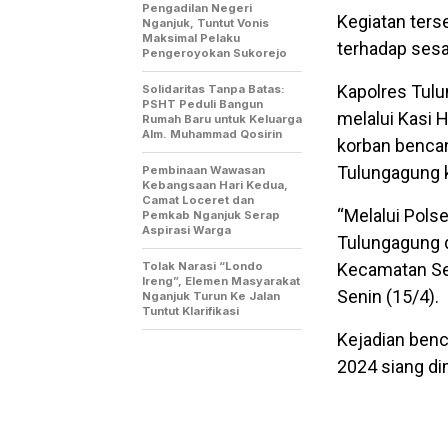
Pengadilan Negeri
Kegiatan ters
Nganjuk, Tuntut Vonis
Maksimal Pelaku
terhadap sesa
Pengeroyokan Sukorejo
Kapolres Tulu
Solidaritas Tanpa Batas:
PSHT Peduli Bangun
melalui Kasi 
Rumah Baru untuk Keluarga
Alm. Muhammad Qosirin
korban bencan
Tulungagung 
Pembinaan Wawasan
Kebangsaan Hari Kedua,
Camat Loceret dan
“Melalui Pols
Pemkab Nganjuk Serap
Aspirasi Warga
Tulungagung d
Tolak Narasi “Londo
Kecamatan Sen
Ireng”, Elemen Masyarakat
Senin (15/4).
Nganjuk Turun Ke Jalan
Tuntut Klarifikasi
Kejadian benca
2024 siang di