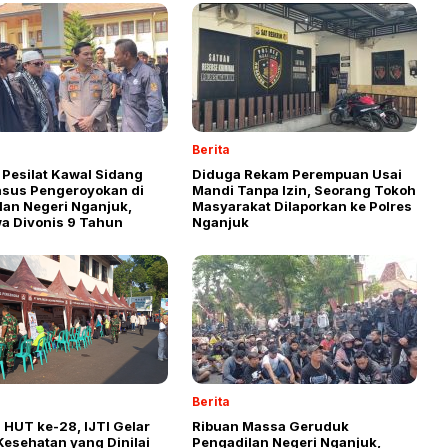
Berita
 Pesilat Kawal Sidang
Diduga Rekam Perempuan Usai
asus Pengeroyokan di
Mandi Tanpa Izin, Seorang Tokoh
lan Negeri Nganjuk,
Masyarakat Dilaporkan ke Polres
a Divonis 9 Tahun
Nganjuk
Berita
 HUT ke-28, IJTI Gelar
Ribuan Massa Geruduk
Kesehatan yang Dinilai
Pengadilan Negeri Nganjuk,