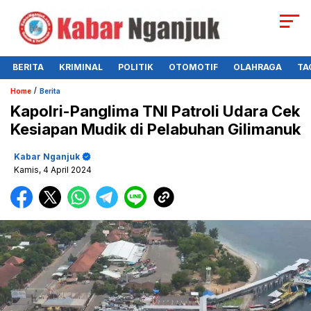
BERITA
KRIMINAL
POLITIK
OTOMOTIF
OLAHRAGA
TA
/
Home
Berita
Kapolri-Panglima TNI Patroli Udara Cek
Kesiapan Mudik di Pelabuhan Gilimanuk
Kabar Nganjuk
Kamis, 4 April 2024