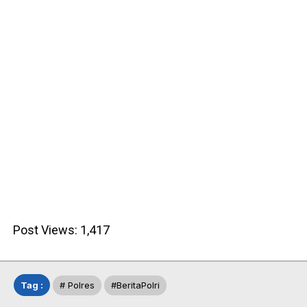
Post Views:
1,417
Tag :
# Polres
#beritaPolri