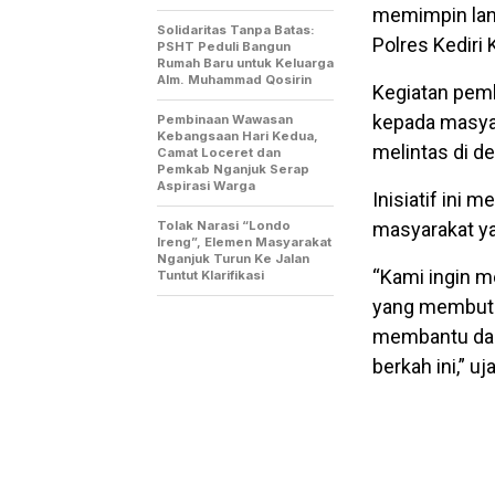
memimpin lang
Solidaritas Tanpa Batas:
Polres Kediri
PSHT Peduli Bangun
Rumah Baru untuk Keluarga
Alm. Muhammad Qosirin
Kegiatan pemb
kepada masyar
Pembinaan Wawasan
Kebangsaan Hari Kedua,
melintas di d
Camat Loceret dan
Pemkab Nganjuk Serap
Aspirasi Warga
Inisiatif ini 
Tolak Narasi “Londo
masyarakat ya
Ireng”, Elemen Masyarakat
Nganjuk Turun Ke Jalan
“Kami ingin m
Tuntut Klarifikasi
yang membutu
membantu dan 
berkah ini,” u