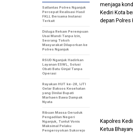
menjaga kondu
Satlantas Polres Nganjuk
Kediri Kota be
Percepat Realisasi Hasil
FKLL Bersama Instansi
depan Polres K
Terkait
Diduga Rekam Perempuan
Usai Mandi Tanpa Izin,
Seorang Tokoh
Masyarakat Dilaporkan ke
Polres Nganjuk
RSUD Nganjuk Hadirkan
Layanan ESWL, Solusi
Obati Batu Ginjal Tanpa
Operasi
Rayakan HUT ke-28, IJTI
Gelar Baksos Kesehatan
yang Dinilai Bupati
Marhaen Bawa Dampak
Nyata
Ribuan Massa Geruduk
Pengadilan Negeri
Kapolres Kedir
Nganjuk, Tuntut Vonis
Maksimal Pelaku
Ketua Bhayang
Pengeroyokan Sukorejo