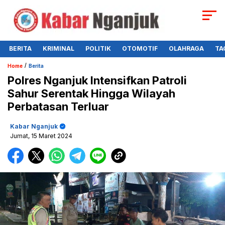
BERITA
KRIMINAL
POLITIK
OTOMOTIF
OLAHRAGA
TA
/
Home
Berita
Polres Nganjuk Intensifkan Patroli
Sahur Serentak Hingga Wilayah
Perbatasan Terluar
Kabar Nganjuk
Jumat, 15 Maret 2024