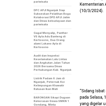
pariwisata
Kementerian 
(10/3/2024).
DPC APJI Nganjuk Siap
Sukseskan Pelatihan Boga
Kolaborasi DPD APJI Jatim
dan Dinas kebudayaan dan
pariwisata
Gagal Menyalip, Panther
VS Ayla Adu Banteng di
Kertosono, Dua Orang
alami Lukano Ayla di
Kertosono
Audit dan Inspeksi
Keselamatan Lalu Lintas
dan Angkutan Jalan Tahun
2026 Bersama Dinas
Perhubungan Kab. Nganjuk
Listrik Padam 6 Jam di
Nganjuk, Peternak Koi
Kelimpungan Khawatir
Ratusan Ikan Mati
“Sidang Isba
pada Selasa, 
BARONGAN Sikapi Dugaan
Kekerasan Siswa SMKN 1
yang digelar 
Gondang, Minta