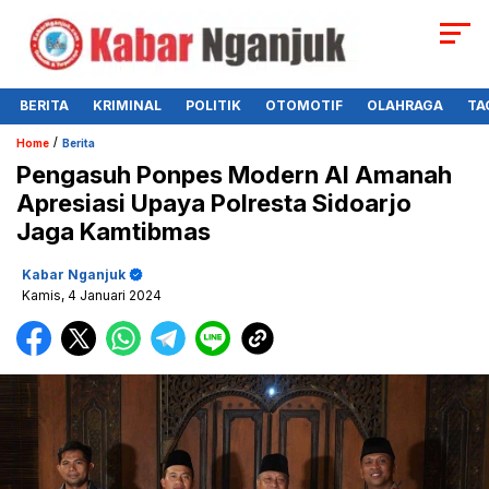
BERITA
KRIMINAL
POLITIK
OTOMOTIF
OLAHRAGA
TA
/
Home
Berita
Pengasuh Ponpes Modern Al Amanah
Apresiasi Upaya Polresta Sidoarjo
Jaga Kamtibmas
Kabar Nganjuk
Kamis, 4 Januari 2024