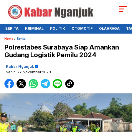
BERITA
KRIMINAL
POLITIK
OTOMOTIF
OLAHRAGA
TA
/
Home
Berita
Polrestabes Surabaya Siap Amankan
Gudang Logistik Pemilu 2024
Kabar Nganjuk
Senin, 27 November 2023