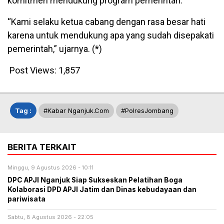
komitmen mendukung program pemerintah.
“Kami selaku ketua cabang dengan rasa besar hati
karena untuk mendukung apa yang sudah disepakati
pemerintah,” ujarnya. (*)
Post Views:
1,857
Tag :
#kabar Nganjuk.com
#PolresJombang
BERITA TERKAIT
Minggu, 9 Agustus 2026 - 10:11
DPC APJI Nganjuk Siap Sukseskan Pelatihan Boga
Kolaborasi DPD APJI Jatim dan Dinas kebudayaan dan
pariwisata
Sabtu, 8 Agustus 2026 - 22:05