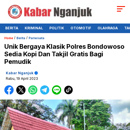
BERITA
KRIMINAL
POLITIK
OTOMOTIF
OLAHRAGA
TA
/
/
Home
Berita
Pariwisata
Unik Bergaya Klasik Polres Bondowoso
Sedia Kopi Dan Takjil Gratis Bagi
Pemudik
Kabar Nganjuk
Rabu, 19 April 2023