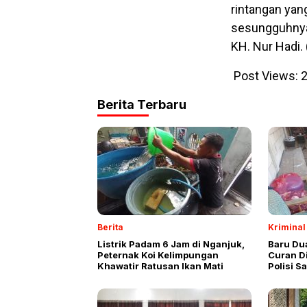
rintangan yang
sesungguhnya 
KH. Nur Hadi.
Post Views:
2
Berita Terbaru
Berita
Kriminal
Listrik Padam 6 Jam di Nganjuk,
Baru Du
Peternak Koi Kelimpungan
Curan D
Khawatir Ratusan Ikan Mati
Polisi S