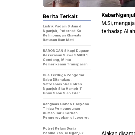
KabarNganju
Berita Terkait
M.Si, mengaj
Listrik Padam 6 Jam di
terhadap Alla
Nganjuk, Peternak Koi
Kelimpungan Khawatir
Ratusan Ikan Mati
BARONGAN Sikapi Dugaan
Kekerasan Siswa SMKN 1
Gondang, Minta
Pemeriksaan Transparan
Dua Terduga Pengedar
Sabu Ditangkap,
Satresnarkoba Polres
Nganjuk Sita Hampir 11
Gram Sabu Siap Edar
Kangmas Gondo Hariyono
Tinjau Pembangunan
Rumah Baru Korban
Pengeroyokan di Loceret
Potret Kelam Dunia
Ajakan disamp
Pendidikan, Di Nganjuk