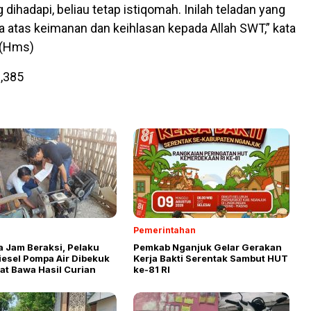
 dihadapi, beliau tetap istiqomah. Inilah teladan yang
atas keimanan dan keihlasan kepada Allah SWT,” kata
 (Hms)
,385
Pemerintahan
a Jam Beraksi, Pelaku
Pemkab Nganjuk Gelar Gerakan
iesel Pompa Air Dibekuk
Kerja Bakti Serentak Sambut HUT
aat Bawa Hasil Curian
ke-81 RI