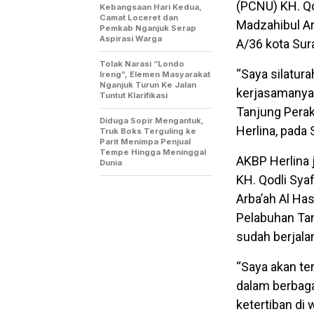
(PCNU) KH. Qo
Kebangsaan Hari Kedua,
Camat Loceret dan
Madzahibul Ar
Pemkab Nganjuk Serap
Aspirasi Warga
A/36 kota Sur
Tolak Narasi “Londo
“Saya silatur
Ireng”, Elemen Masyarakat
Nganjuk Turun Ke Jalan
kerjasamanya
Tuntut Klarifikasi
Tanjung Perak
Diduga Sopir Mengantuk,
Herlina, pada
Truk Boks Terguling ke
Parit Menimpa Penjual
Tempe Hingga Meninggal
AKBP Herlina
Dunia
KH. Qodli Sya
Arba’ah Al Has
Pelabuhan Tan
sudah berjala
“Saya akan t
dalam berbaga
ketertiban di