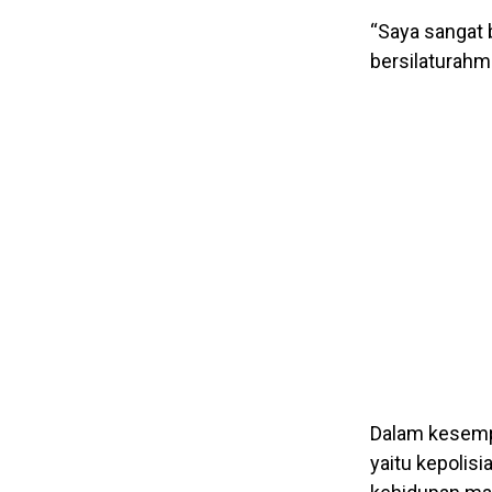
“Saya sangat 
bersilaturahmi,
Dalam kesempa
yaitu kepolis