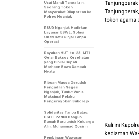
Tanjungperak 
Usai Mandi Tanpa Izin,
Seorang Tokoh
Tanjungperak, 
Masyarakat Dilaporkan ke
Polres Nganjuk
tokoh agama 
RSUD Nganjuk Hadirkan
Layanan ESWL, Solusi
Obati Batu Ginjal Tanpa
Operasi
Rayakan HUT ke-28, IJTI
Gelar Baksos Kesehatan
yang Dinilai Bupati
Marhaen Bawa Dampak
Nyata
Ribuan Massa Geruduk
Pengadilan Negeri
Nganjuk, Tuntut Vonis
Maksimal Pelaku
Pengeroyokan Sukorejo
Solidaritas Tanpa Batas:
PSHT Peduli Bangun
Rumah Baru untuk Keluarga
Kali ini Kapol
Alm. Muhammad Qosirin
kediaman Waki
Pembinaan Wawasan