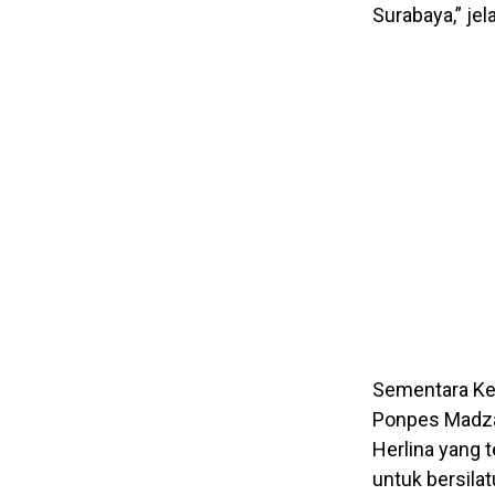
Surabaya,” je
Sementara Ket
Ponpes Madzah
Herlina yang 
untuk bersila