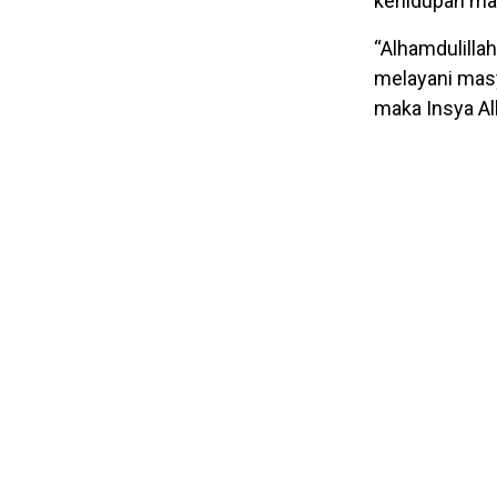
kehidupan mas
“Alhamdulilla
melayani masya
maka Insya All