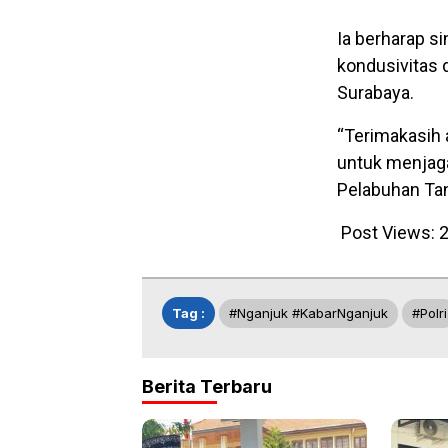
Ia berharap si
kondusivitas 
Surabaya.
“Terimakasih a
untuk menjaga
Pelabuhan Tan
Post Views:
2
Tag :
#Nganjuk #KabarNganjuk
#Polri
Berita Terbaru