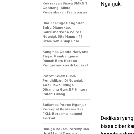
Nganjuk.
Kekerasan Siswa SMKN 1
Gondang, Minta
Pemeriksaan Transparan
Dua Terduga Pengedar
Sabu Ditangkap,
Satresnarkoba Polres
Nganjuk Sita Hampir 11
Gram Sabu Siap Edar
Kangmas Gondo Hariyono
Tinjau Pembangunan
Rumah Baru Korban
Pengeroyokan di Loceret
Potret Kelam Dunia
Pendidikan, Di Nganjuk
Ada Siswa Diduga
Dibanting Guru BP Hingga
Patah Tulang
Satlantas Polres Nganjuk
Percepat Realisasi Hasil
FKLL Bersama Instansi
Dedikasi yang 
Terkait
biasa diberik
Diduga Rekam Perempuan
Usai Mandi Tanpa Izin,