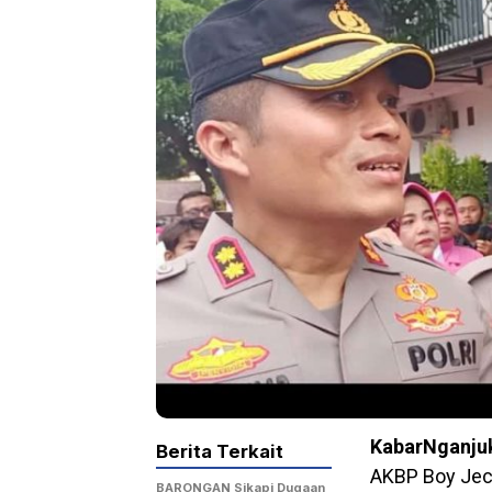
KabarNganju
Berita Terkait
AKBP Boy Jecks
BARONGAN Sikapi Dugaan