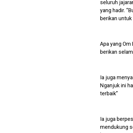
seluruh jajar
yang hadir. “B
berikan untuk 
Apa yang Om B
berikan selam
Ia juga menya
Nganjuk ini h
terbaik”
Ia juga berpe
mendukung se