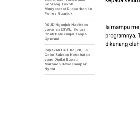
kepada selur
Seorang Tokoh
Masyarakat Dilaporkan ke
Polres Nganjuk
RSUD Nganjuk Hadirkan
Ia mampu mera
Layanan ESWL, Solusi
Obati Batu Ginjal Tanpa
programnya. T
Operasi
dikenang ole
Rayakan HUT ke-28, IJTI
Gelar Baksos Kesehatan
yang Dinilai Bupati
Marhaen Bawa Dampak
Nyata