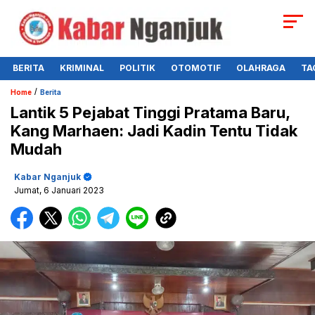
BERITA
KRIMINAL
POLITIK
OTOMOTIF
OLAHRAGA
TA
/
Home
Berita
Lantik 5 Pejabat Tinggi Pratama Baru,
Kang Marhaen: Jadi Kadin Tentu Tidak
Mudah
Kabar Nganjuk
Jumat, 6 Januari 2023