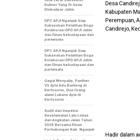
Desa Candirej
Kuliner Yang Di Gelar
Disbudpar Jatim
Kabupaten Ma
Perempuan, A
DPC APJI Nganjuk Siap
Sukseskan Pelatihan Boga
Candirejo, Ke
Kolaborasi DPD APJI Jatim
dan Dinas kebudayaan dan
pariwisata
DPC APJI Nganjuk Siap
Sukseskan Pelatihan Boga
Kolaborasi DPD APJI Jatim
dan Dinas kebudayaan dan
pariwisata
Gagal Menyalip, Panther
VS Ayla Adu Banteng di
Kertosono, Dua Orang
alami Lukano Ayla di
Kertosono
Audit dan Inspeksi
Keselamatan Lalu Lintas
dan Angkutan Jalan Tahun
2026 Bersama Dinas
Perhubungan Kab. Nganjuk
Hadir dalam a