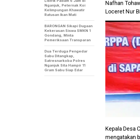
Listrik Padam 6 Jam di
Nafhan Tohawi
Nganjuk, Peternak Koi
Kelimpungan Khawatir
Loceret Nur B
Ratusan Ikan Mati
BARONGAN Sikapi Dugaan
Kekerasan Siswa SMKN 1
Gondang, Minta
Pemeriksaan Transparan
Dua Terduga Pengedar
Sabu Ditangkap,
Satresnarkoba Polres
Nganjuk Sita Hampir 11
Gram Sabu Siap Edar
Kepala Desa 
mengatakan b