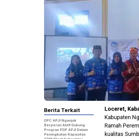
Loceret, Kab
Berita Terkait
Kabupaten Ng
DPC APJI Nganjuk
Ramah Peremp
Berperan Aktif Dukung
Progran PDP APJI Dalam
kualitas Sumb
Peningkatan Kapasitas
SDM Ekraf Subsektor