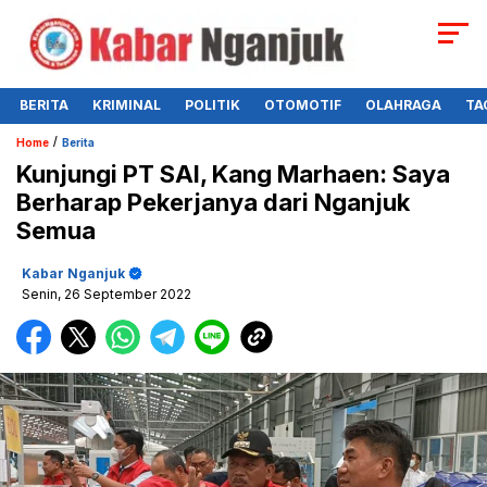
BERITA
KRIMINAL
POLITIK
OTOMOTIF
OLAHRAGA
TA
/
Home
Berita
Kunjungi PT SAI, Kang Marhaen: Saya
Berharap Pekerjanya dari Nganjuk
Semua
Kabar Nganjuk
Senin, 26 September 2022