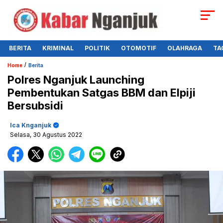
BERITA
KRIMINAL
POLITIK
OTOMOTIF
OLAHRAGA
TA
/
Home
Berita
Polres Nganjuk Launching
Pembentukan Satgas BBM dan Elpiji
Bersubsidi
Ica Knganjuk
Selasa, 30 Agustus 2022