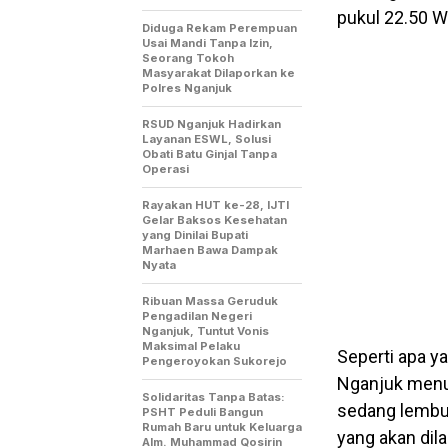
pukul 22.50 W
Diduga Rekam Perempuan
Usai Mandi Tanpa Izin,
Seorang Tokoh
Masyarakat Dilaporkan ke
Polres Nganjuk
RSUD Nganjuk Hadirkan
Layanan ESWL, Solusi
Obati Batu Ginjal Tanpa
Operasi
Rayakan HUT ke-28, IJTI
Gelar Baksos Kesehatan
yang Dinilai Bupati
Marhaen Bawa Dampak
Nyata
Ribuan Massa Geruduk
Pengadilan Negeri
Nganjuk, Tuntut Vonis
Maksimal Pelaku
Seperti apa y
Pengeroyokan Sukorejo
Nganjuk menur
Solidaritas Tanpa Batas:
sedang lembur
PSHT Peduli Bangun
Rumah Baru untuk Keluarga
yang akan dila
Alm. Muhammad Qosirin