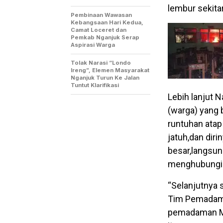
lembur sekitar
Pembinaan Wawasan
Kebangsaan Hari Kedua,
Camat Loceret dan
Pemkab Nganjuk Serap
Aspirasi Warga
Tolak Narasi “Londo
Ireng”, Elemen Masyarakat
Nganjuk Turun Ke Jalan
Tuntut Klarifikasi
Lebih lanjut 
(warga) yang
runtuhan atap 
jatuh,dan dir
besar,langsun
menghubungi 
“Selanjutnya 
Tim Pemadam 
pemadaman MI